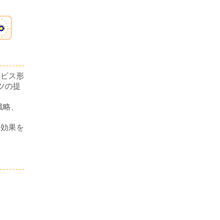
ービス形
ツの提
戦略、
資効果を