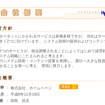
営 方 針
ーネットにかかわるサービスは多種多様ですが、 当社はサ
きく2つに分けています。 システム技術の提供およびコンテン
。
つのサービスが、統合調整されることによってはじめて経営
ステム戦略にこたえられると考えます。
システム技術・コンテンツ提案を発揮し、 貴社へ大きな投
せることを第一に考え、 実現に努力します。
社 概 要
名称
：
株式会社 ホームページ
年月
：
平成8年11月19日
 者
：
田島 武夫