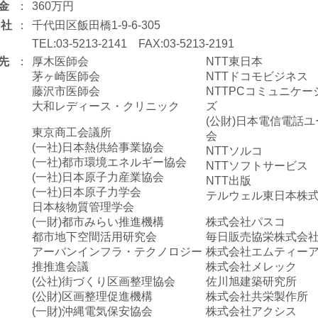
 金
：
360万円
社
：
千代田区飯田橋1-9-6-305
TEL:03-5213-2141 FAX:03-5213-2191
 先
：
厚木医師会
NTT東日本
茅ヶ崎医師会
NTTドコモビジネス
藤沢市医師会
NTTPCコミュニケー
大和レディース・クリニック
ズ
(公財)日本電信電話
東京商工会議所
会
(一社)日本熱供給事業協会
NTTソルコ
(一社)都市環境エネルギー協会
NTTソフトサービス
(一社)日本原子力産業協会
NTT出版
(一社)日本原子力学会
テルウェル東日本株
日本核物質管理学会
(一財)都市みらい推進機構
株式会社パスコ
都市地下空間活用研究会
毎日販売協栄株式会
アーバンインフラ・テクノロジー
株式会社エムティー
推推進会議
株式会社メレック
(公社)街づくり区画整理協会
佐川旭建築研究所
(公財)区画整理促進機構
株式会社共栄製作所
(一財)沖縄電気保安協会
株式会社アクシス