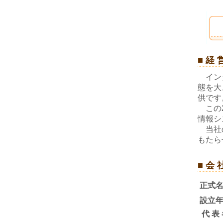
■ 経 
インタ
態を大
供です
この2
情報シ
当社の
もたら
■ 会 
正式
設立
代 表